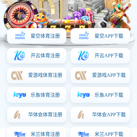
数据从这里开始
覆盖实时赛事、专业数据、高清视频，
乐鱼官方
网站APP
与网页版为您提供便捷的体育服务。
APP下载
网页版入口
首页
/
体育动态
/ 正文
2026-06-06 15:02
69 次阅读
Donk手腕疲劳性骨折：ESL预估休战2月