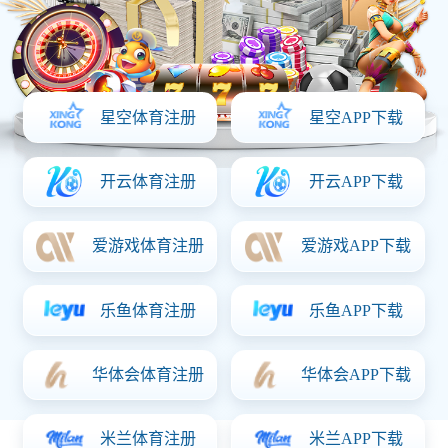
多元业务 · 稳健扩张
乐鱼官方网站 深耕体育数据与互动内容服务，产品体系涵盖赛事
直播、移动端内容分发、社区互动与本地化运营。平台覆盖多个
语种与终端系统，用户规模持续增长。
核心系统采用模块化架构及高并发优化机制，在各类赛事高峰期
亦能保持稳定流畅响应，确保每一位用户都能获得快速、顺畅的
操作体验。