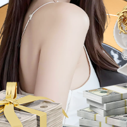
间，开始寻求更务实的解决方案。