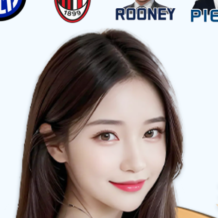
、专业数据、高清视频，
乐鱼官方网站APP
与网页版为您提供便
APP下载
网页版入口
曼联与巴塞罗那之间关于马库斯·拉什福德的转会
道，曼联俱乐部已不再坚持此前“非卖品”的强硬
福德转会的全新方案展开实质性谈判。这一态度