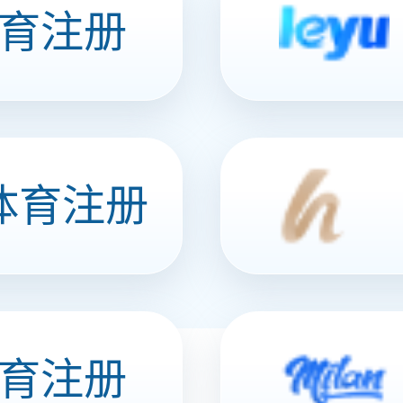
展望未来，曼联与巴塞罗那的谈判桌，很可能成
方案达成一致，这不仅是拉什福德职业生涯的新
的战术布局。而对于曼联而言，在“卖核心”与“建
智慧，更是对球队长远愿景的重新定义。拉什福
键一页。