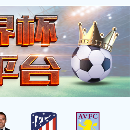
注册入口
开始