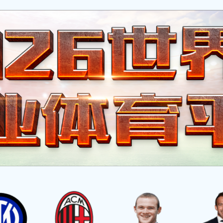
App下载
公司介绍
体育动态
鱼官方网站
—— 比赛数据从这里