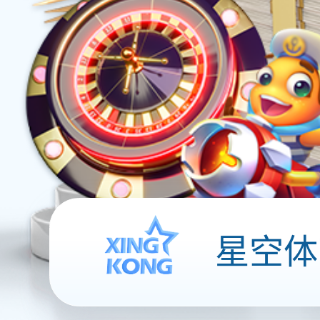
放弃强硬立场：曼联愿意与
巴塞罗那商谈拉什福德转会
新方案