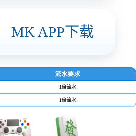
乐鱼官方网站
乐鱼官方网站-乐鱼online(中国) ✅eson推荐🌈「2026好
滚滚」🔰全新官网正式上线🔰 成立于2014年1月，注册
资金3亿，是一家生产各类文化娱乐产品的娱乐厂家，是一
集科研、生产、销售为一体的文化娱乐产品企业。乐鱼官