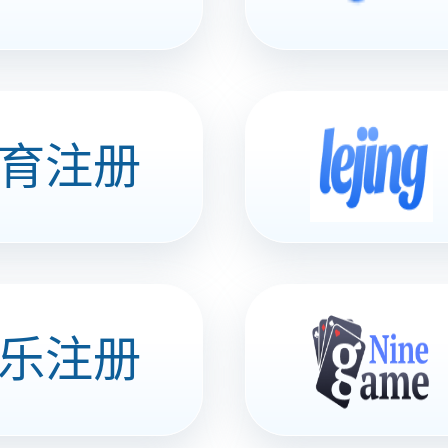
或北
涌动再度成为焦点，而深圳...
层要
球迷热议。据多位内部人...
对
斯利·阿迪萨亚与新生...
州客
最后冲刺阶段。然而，两支...