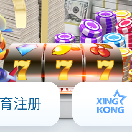
从“非卖品”到“可谈判”：曼
在过去的转会窗口中，曼联管理层一直将拉什福
部的询价。然而，随着本赛季球队整体表现起伏
定，曼联内部对于锋线结构的评估发生了微妙变
资金，尤其是追逐更契合新帅战术体系的前锋；
年限，使得与其续约或出售成为必须权衡的经济
谈，表明曼联已意识到，在现有财务公平规则下
巴萨的“诱饵”与曼联的现实
巴塞罗那方面同样面临财政压力，无法直接支付